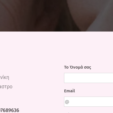
Το Όνομά σας
/νίκη
καστρο
Email
07689636