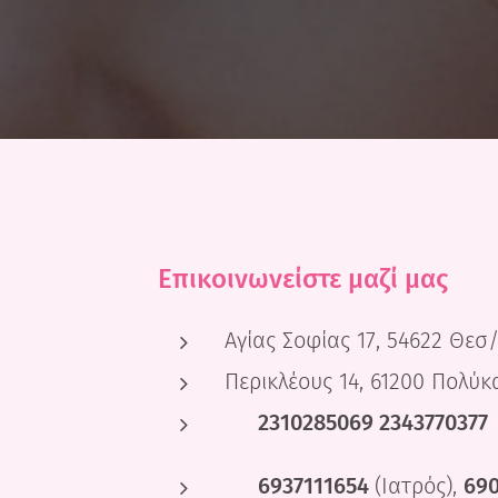
Επικοινωνείστε μαζί μας
Αγίας Σοφίας 17, 54622 Θεσ
Περικλέους 14, 61200 Πολύ
☎️ 2310285069
2343770377
📱 6937111654
(Ιατρός),
69