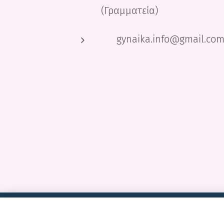
(Γραμματεία)
📧 gynaika.info@gmail.co
Χαρίκλεια Β. Αρκούδα, Μαιευτήρας-Χειρουργός Γυνα
Αγίας Σοφίας 17, 54623 Θεσσαλονίκη