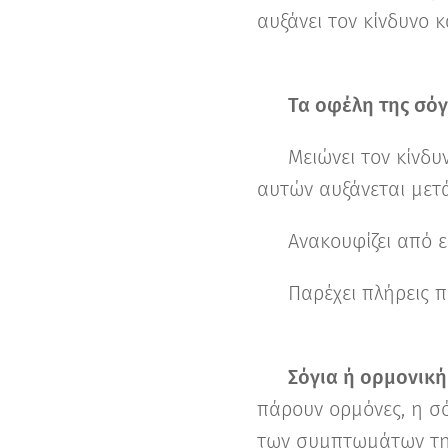
αυξάνει τον κίνδυνο κ
🌱
Τα οφέλη της σόγι
✅ Μειώνει τον κίνδυ
αυτών αυξάνεται μετ
🔥 Ανακουφίζει από 
💪 Παρέχει πλήρεις π
💡
Σόγια ή ορμονική
πάρουν ορμόνες, η σό
των συμπτωμάτων της