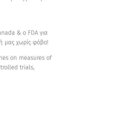
anada & ο FDA για
ή μας χωρίς φόβο!
vones on measures of
olled trials,