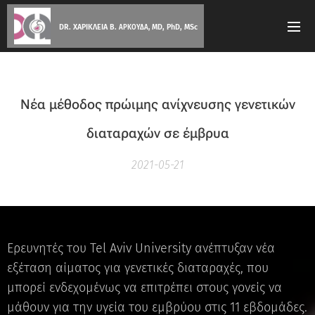
DR. ΧΑΡΙΚΛΕΙΑ Β.
MD, PhD, MSc
ΑΡΚΟΥΔΑ,
Νέα μέθοδος πρώιμης ανίχνευσης γενετικών
διαταραχών σε έμβρυα
2021-05-21
Ερευνητές του Tel Aviv University ανέπτυξαν νέα
εξέταση αίματος για γενετικές διαταραχές, που
μπορεί ενδεχομένως να επιτρέπει στους γονείς να
μάθουν για την υγεία του εμβρύου στις 11 εβδομάδες.