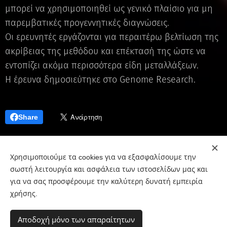
μπορεί να χρησιμοποιηθεί ως γενικό πλαίσιο για μη
παρεμβατικές προγεννητικές διαγνώσεις.
Οι ερευνητές εργάζονται για περαιτέρω βελτίωση της
ακρίβειας της μεθόδου και επέκτασή της ώστε να
εντοπίζει ακόμα περισσότερα είδη μεταλλάξεων.
Η έρευνα δημοσιεύτηκε στο Genome Research.
Share
Χρησιμοποιούμε τα cookies για να εξασφαλίσουμε την
σωστή λειτουργία και ασφάλεια των ιστοσελίδων μας και
για να σας προσφέρουμε την καλύτερη δυνατή εμπειρία
Χαρίκλεια Β. Αρκούδα, Μαιευτήρας-Χειρουργός Γυναικολόγος,
χρήσης.
Αγίας Σοφίας 17, 54623 Θεσσαλονίκη
Τηλ.: 2310285069
e-mail: harkouda@yahoo.gr
Αποδοχή μόνο των απαραίτητων