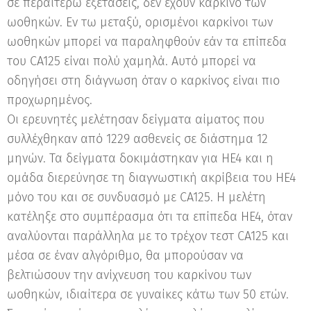
σε περαιτέρω εξετάσεις, δεν έχουν καρκίνο των
ωοθηκών. Εν τω μεταξύ, ορισμένοι καρκίνοι των
ωοθηκών μπορεί να παραληφθούν εάν τα επίπεδα
του CA125 είναι πολύ χαμηλά. Αυτό μπορεί να
οδηγήσει στη διάγνωση όταν ο καρκίνος είναι πιο
προχωρημένος.
Οι ερευνητές μελέτησαν δείγματα αίματος που
συλλέχθηκαν από 1229 ασθενείς σε διάστημα 12
μηνών. Τα δείγματα δοκιμάστηκαν για HE4 και η
ομάδα διερεύνησε τη διαγνωστική ακρίβεια του HE4
μόνο του και σε συνδυασμό με CA125. Η μελέτη
κατέληξε στο συμπέρασμα ότι τα επίπεδα HE4, όταν
αναλύονται παράλληλα με το τρέχον τεστ CA125 και
μέσα σε έναν αλγόριθμο, θα μπορούσαν να
βελτιώσουν την ανίχνευση του καρκίνου των
ωοθηκών, ιδιαίτερα σε γυναίκες κάτω των 50 ετών.