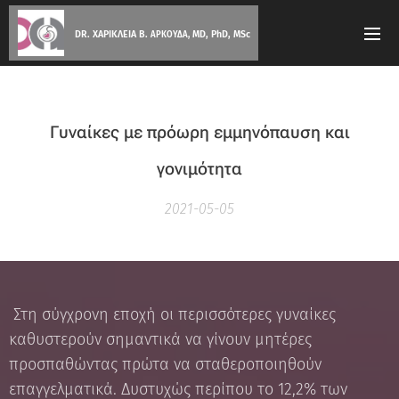
DR. ΧΑΡΙΚΛΕΙΑ Β.
MD, PhD, MSc
ΑΡΚΟΥΔΑ,
Γυναίκες με πρόωρη εμμηνόπαυση και
γονιμότητα
2021-05-05
Στη σύγχρονη εποχή οι περισσότερες γυναίκες
καθυστερούν σημαντικά να γίνουν μητέρες
προσπαθώντας πρώτα να σταθεροποιηθούν
επαγγελματικά. Δυστυχώς περίπου το 12,2% των