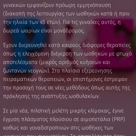
γυναικών εμφανίζουν πρόωρη εμμηνόπαυση
(διακοπή της λειτουργίας των ωοθηκών κατά ή πριν
την ηλικία των 45 ετών). Για τις γυναίκες αυτές, η
δωρεά ωαρίων είναι μονόδρομος.
Έχουν διερευνηθεί κατά καιρούς διάφορες θεραπείες
όπως η ελεγχόμενη διέγερση των ωοθηκών με φτωχά
αποτελέσματα (μικρός αριθμός κυήσεων και
ζωντανών νεογνών). Στα πλαίσια εξερεύνησης
πειραματικών θεραπειών, οι επιστήμονες έστρεψαν
την προσοχή τους σε νέες μεθόδους όπως αυτής της
πρόκλησης της ανάπτυξης ωοθυλακίων.
Σε μία νέα, πιλοτική μελέτη μικρής κλίμακας, έγινε
έγχυση πλάσματος πλούσιου σε αιμοπετάλια (PRP)
καθώς και γοναδοτροπινών στις ωοθήκες των