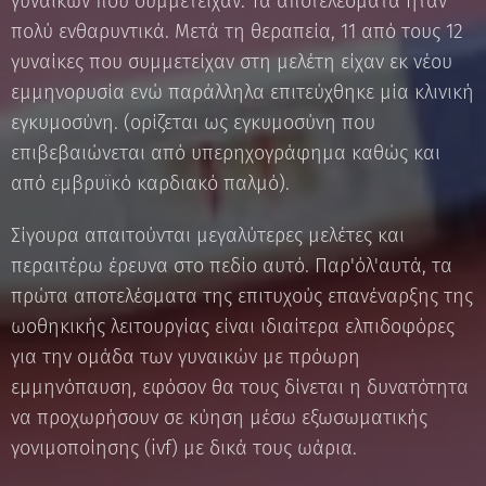
γυναικών που συμμετείχαν. Τα αποτελέσματα ήταν
πολύ ενθαρυντικά. Μετά τη θεραπεία, 11 από τους 12
γυναίκες που συμμετείχαν στη μελέτη είχαν εκ νέου
εμμηνορυσία ενώ παράλληλα επιτεύχθηκε μία κλινική
εγκυμοσύνη. (ορίζεται ως εγκυμοσύνη που
επιβεβαιώνεται από υπερηχογράφημα καθώς και
από εμβρυϊκό καρδιακό παλμό).
Σίγουρα απαιτούνται μεγαλύτερες μελέτες και
περαιτέρω έρευνα στο πεδίο αυτό. Παρ'όλ'αυτά, τα
πρώτα αποτελέσματα της επιτυχούς επανέναρξης της
ωοθηκικής λειτουργίας είναι ιδιαίτερα ελπιδοφόρες
για την ομάδα των γυναικών με πρόωρη
εμμηνόπαυση, εφόσον θα τους δίνεται η δυνατότητα
να προχωρήσουν σε κύηση μέσω εξωσωματικής
γονιμοποίησης (ivf) με δικά τους ωάρια.